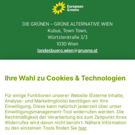
DIE GRÜNEN – GRÜNE ALTERNATIVE WIEN
Kubus, Town Town,
Würtzlerstraße 3/3​
1030 Wien
landesbuero.wien
gruene.at
NEWSLETTER ABONNIEREN
MITGLIED WERDEN
CODE OF CONDUCT
PRESSE
GRÜNE RADRETTUNG
FRIDAY NIGHTSKATING
NETIQUETTE