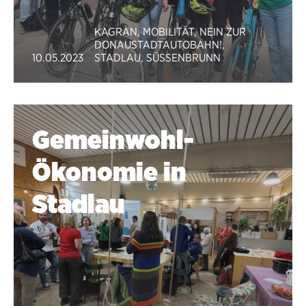
KAGRAN
,
MOBILITÄT
,
NEIN ZUR
DONAUSTADTAUTOBAHN!
,
10.05.2023
STADLAU
,
SÜSSENBRUNN
Gemeinwohl-
Ökonomie in
Stadlau