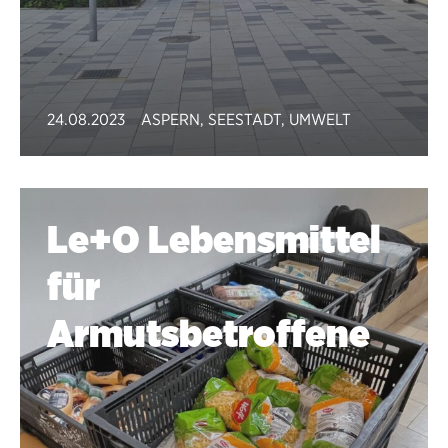
24.08.2023
ASPERN
,
SEESTADT
,
UMWELT
Le+O Lebensmittel
für
Armutsbetroffene