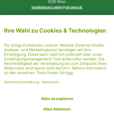
1030 Wien
landesbuero.wien
gruene.at
NEWSLETTER ABONNIEREN
MITGLIED WERDEN
CODE OF CONDUCT
PRESSE
GRÜNE RADRETTUNG
FRIDAY NIGHTSKATING
NETIQUETTE
DATENSCHUTZ
IMPRESSUM
TRANSPARENZ
Facebook
Twitter
Instagram
Flickr
YouTube