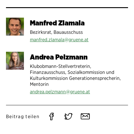
Manfred Zlamala
Bezirksrat, Bauausschuss
manfred.zlamala@gruene.at
Andrea Pelzmann
Klubobmann-Stellvertreterin,
Finanzausschuss, Sozialkommission und
Kulturkommission Generationensprecherin,
Mentorin
andrea.pelzmann@gruene.at
Auf
Auf
Per
Beitrag teilen
Facebook
Twitter
E-