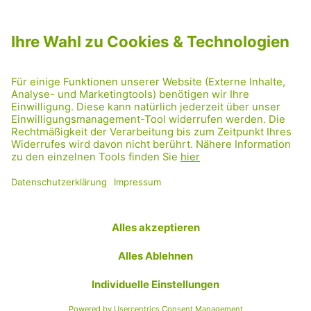
NEWSLETTER ABONNIEREN
MITGLIED WERDEN
CODE OF CONDUCT
PRESSE
GRÜNE RADRETTUNG
FRIDAY NIGHTSKATING
NETIQUETTE
DATENSCHUTZ
IMPRESSUM
TRANSPARENZ
Facebook
Twitter
Instagram
Flickr
YouTube