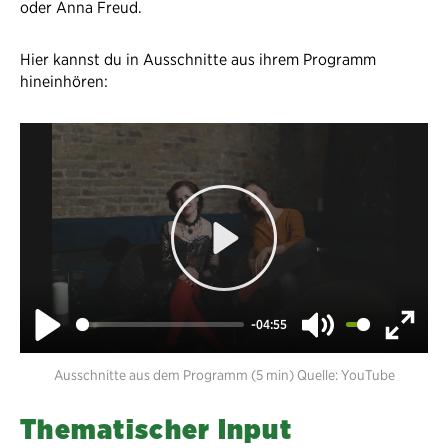
oder Anna Freud.
Hier kannst du in Ausschnitte aus ihrem Programm
hineinhören:
Play
-04:55
Play
Mute
Enter
Ausschnitte aus dem Programm (5 min) Quelle: YouTube
fullsc
Thematischer Input