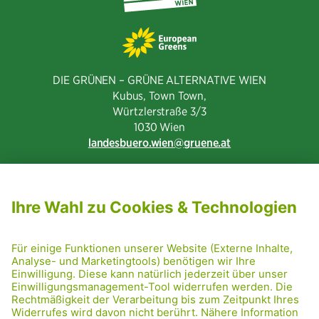
DIE GRÜNEN – GRÜNE ALTERNATIVE WIEN
Kubus, Town Town,
Würtzlerstraße 3/3​
1030 Wien
landesbuero.wien
gruene.at
NEWSLETTER ABONNIEREN
MITGLIED WERDEN
CODE OF CONDUCT
PRESSE
GRÜNE RADRETTUNG
FRIDAY NIGHTSKATING
NETIQUETTE