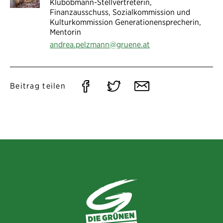
Klubobmann-Stellvertreterin,
Finanzausschuss, Sozialkommission und
Kulturkommission Generationensprecherin,
Mentorin
andrea.pelzmann@gruene.at
Auf
Auf
Per
Beitrag teilen
Facebook
Twitter
E-
teilen
teilen
Mail
teilen