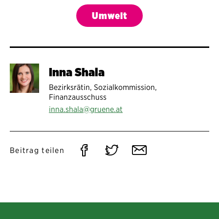
Umwelt
Inna Shala
Bezirksrätin, Sozialkommission,
Finanzausschuss
inna.shala@gruene.at
Auf
Auf
Per
Beitrag teilen
Facebook
Twitter
E-
teilen
teilen
Mail
teilen