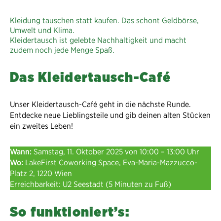
Kleidung tauschen statt kaufen. Das schont Geldbörse,
Umwelt und Klima.
Kleidertausch ist gelebte Nachhaltigkeit und macht
zudem noch jede Menge Spaß.
Das Kleidertausch-Café
Unser Kleidertausch-Café geht in die nächste Runde.
Entdecke neue Lieblingsteile und gib deinen alten Stücken
ein zweites Leben!
Wann:
Samstag, 11. Oktober 2025 von 10:00 – 13:00 Uhr
Wo:
LakeFirst Coworking Space, Eva-Maria-Mazzucco-
Platz 2, 1220 Wien
Erreichbarkeit: U2 Seestadt (5 Minuten zu Fuß)
So funktioniert’s: