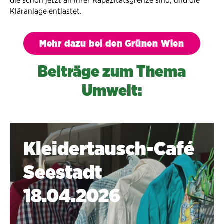
die schon jetzt an ihrer Kapazitätsgrenze sind, und die
Kläranlage entlastet.
Mehr dazu bei den Grünen Wien
Beiträge zum Thema
Umwelt:
Kleidertausch-Café
Seestadt
18.04.2026