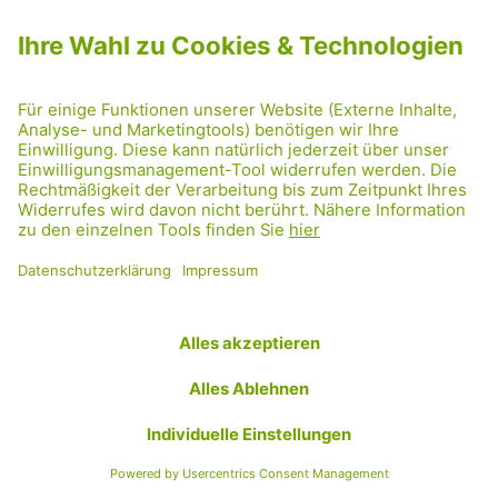
24.08.2023
ASPERN
,
SEESTADT
,
UMWELT
Goethehof: Grau
raus Grün rein