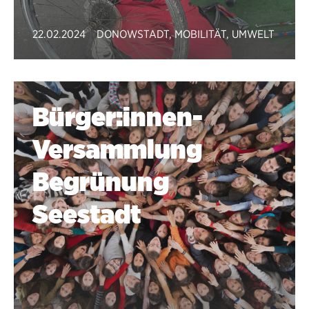
22.02.2024
DONOWSTADT
,
MOBILITÄT
,
UMWELT
Bürger:innen-
Versammlung
Begrünung
Seestadt