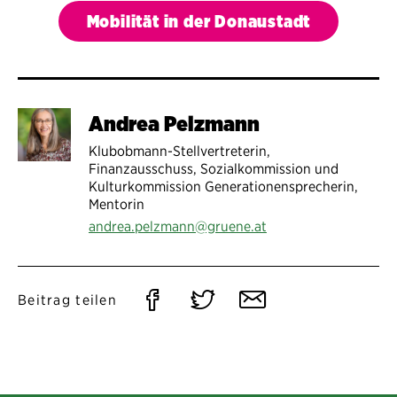
Mobilität in der Donaustadt
Andrea Pelzmann
Klubobmann-Stellvertreterin,
Finanzausschuss, Sozialkommission und
Kulturkommission Generationensprecherin,
Mentorin
andrea.pelzmann@gruene.at
Auf
Auf
Per
Beitrag teilen
Facebook
Twitter
E-
teilen
teilen
Mail