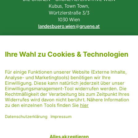
Kubus, Town Town,
Würtzlerstraße 3/3​
1030 Wien
landesbuero.wien
gruene.at
NEWSLETTER ABONNIEREN
MITGLIED WERDEN
CODE OF CONDUCT
PRESSE
GRÜNE RADRETTUNG
FRIDAY NIGHTSKATING
NETIQUETTE
DATENSCHUTZ
IMPRESSUM
TRANSPARENZ