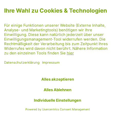
Verstellter Gehsteig
vor der Volksschule
11.10.2023
MOBILITÄT
,
STADLAU