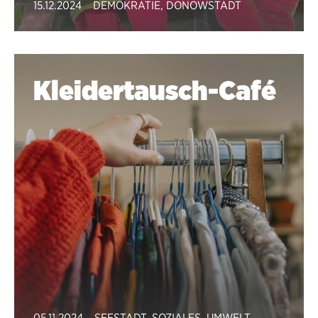
15.12.2024
DEMOKRATIE
,
DONOWSTADT
Kleidertausch-Café
05.11.2024
SEESTADT
,
SOZIALES
,
UMWELT