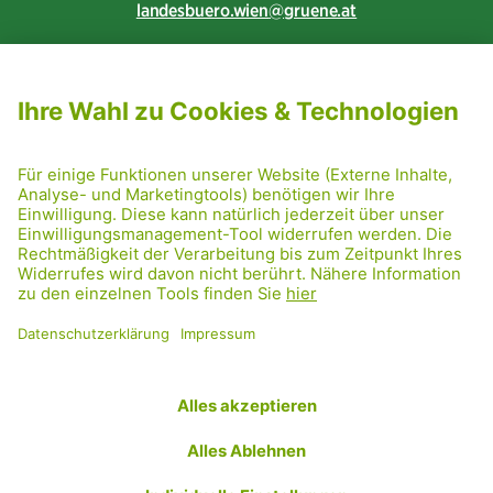
landesbuero.wien
gruene.at
NEWSLETTER ABONNIEREN
MITGLIED WERDEN
CODE OF CONDUCT
PRESSE
GRÜNE RADRETTUNG
FRIDAY NIGHTSKATING
NETIQUETTE
DATENSCHUTZ
IMPRESSUM
TRANSPARENZ
Facebook
Twitter
Instagram
Flickr
YouTube