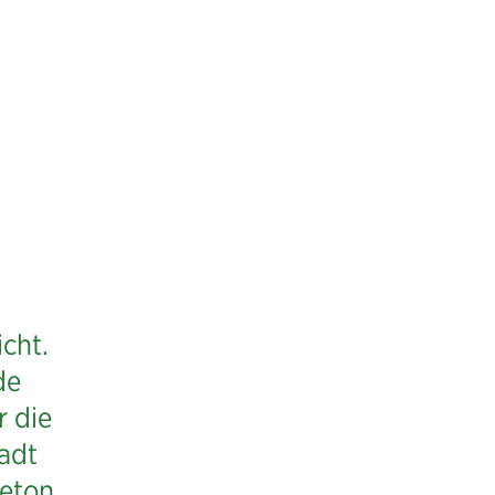
icht.
de
 die
adt
Beton,