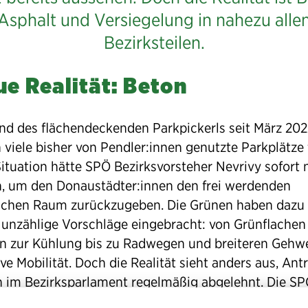
Asphalt und Versiegelung in nahezu alle
Bezirksteilen.
ue Realität: Beton
nd des flächendeckenden Parkpickerls seit März 202
 viele bisher von Pendler:innen genutzte Parkplätze f
Situation hätte SPÖ Bezirksvorsteher Nevrivy sofort 
, um den Donaustädter:innen den frei werdenden
lichen Raum zurückzugeben. Die Grünen haben dazu 
 unzählige Vorschläge eingebracht: von Grünflachen
 zur Kühlung bis zu Radwegen und breiteren Gehw
ive Mobilität. Doch die Realität sieht anders aus, Ant
 im Bezirksparlament regelmäßig abgelehnt. Die SP
ächendeckende Parkpickerl im Juni 2021 angekündigt.