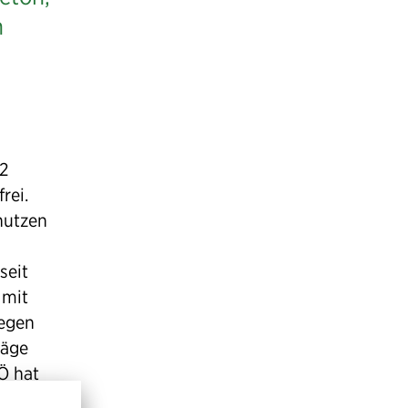
n
2
rei.
nutzen
seit
 mit
egen
räge
Ö hat
 Sie