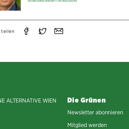
Auf
Auf
Per
 teilen
Facebook
Twitter
E-
teilen
teilen
Mail
teilen
Die Grünen
NE ALTERNATIVE WIEN
Newsletter abonnieren
Mitglied werden