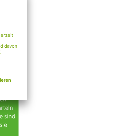
 zur
n. Ein
.
 vor
den
rteln
e sind
sie