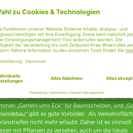
lso mehr als neun Monate Zeit, die vielen Vorschläge
g der frei gewordenen öffentlichen Flächen zu prüfe
 Schritt in der Donaustadt wäre gewesen, das
igparken zu beenden. Doch nichts davon ist passiert
ion:
Grünstreifen bepflanzen
ne fordern, dass die Anrainer:innen die Grünstreifen
Häusern eigenverantwortlich bepflanzen dürfen. Mit 
mmen „Garteln ums Eck“ für Baumscheiben, und „Ga
eindebau“ gibt es gute Vorbilder. Als Verkehrsfläch
rünstreifen nicht mehr erlaubt. Daher ist es sinnvoll 
essen mit Pflanzen zu versehen, auch um die lokale