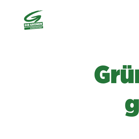
Grü
g