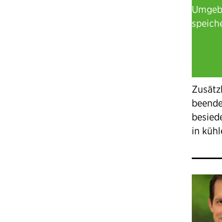
Umgebu
speich
Zusätz
beende
besied
in kühl