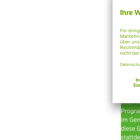
hatte a
Nutzun
erster
Gehste
Vis
Wir Grü
ihren 
Progra
im Gem
diese G
stattd