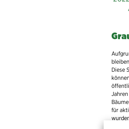
Gra
Aufgru
bleiben
Diese 
können
öffent
Jahren
Bäumen
für akt
wurden
das fl