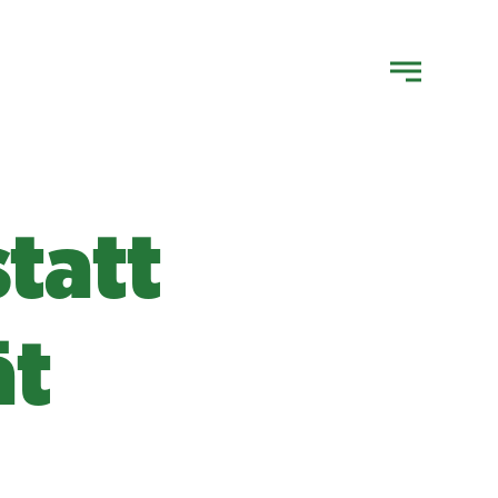
tatt
ät