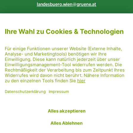
landesbuero.wien
gruene.at
NEWSLETTER ABONNIEREN
MITGLIED WERDEN
CODE OF CONDUCT
PRESSE
GRÜNE RADRETTUNG
FRIDAY NIGHTSKATING
NETIQUETTE
DATENSCHUTZ
IMPRESSUM
TRANSPARENZ
Facebook
Twitter
Instagram
Flickr
YouTube