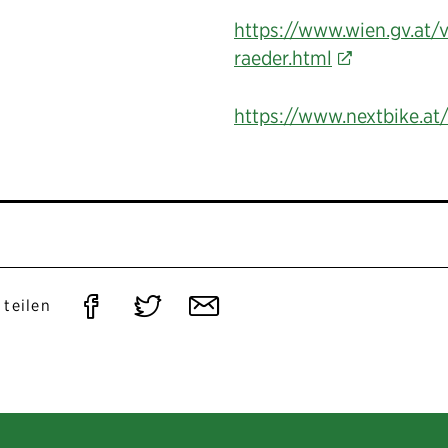
https://www.wien.gv.at/
raeder.html
https://www.nextbike.at
Auf
Auf
Per
 teilen
Facebook
Twitter
E-
teilen
teilen
Mail
teilen