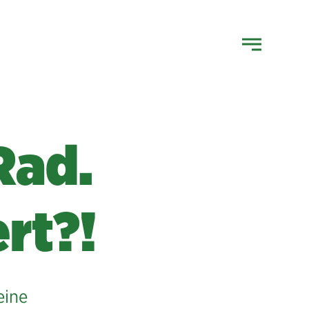
Rad.
rt?!
eine