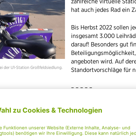
zahlreiche virtuelle Stat
hat auch jedes Rad ein Z
Bis Herbst 2022 sollen j
insgesamt 3.000 Leihräd
darauf! Besonders gut fin
Beteiligungsmöglichkeit,
angeboten wird. Auf de
i der U1-Station Großfeldsiedlung.
Standortvorschläge für 
– – – – –
PLUS/MINUS 
Plus