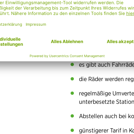
Ausweitung des Leih
erstmals auch auf Tr
unkomplizierte Regis
solide Fahrräder mit
einfach höhenverstel
es gibt auch Fahrräde
die Räder werden reg
regelmäßige Umvertei
unterbesetzte Statio
Abstellen auch bei k
günstigerer Tarif in 