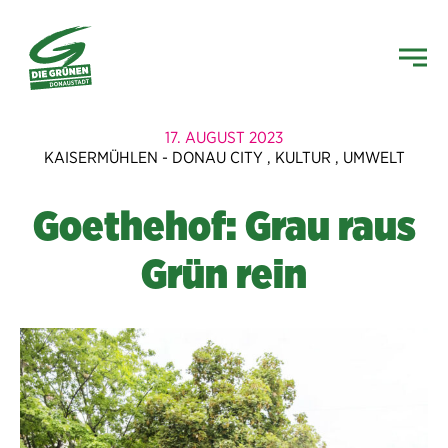
17. AUGUST 2023
KAISERMÜHLEN - DONAU CITY
,
KULTUR
,
UMWELT
Goethehof: Grau raus
Grün rein