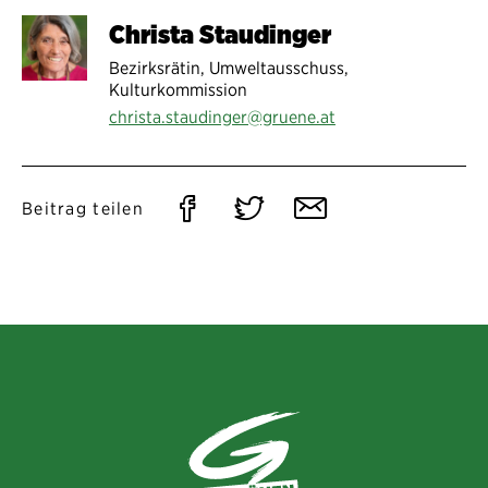
Christa Staudinger
Bezirksrätin, Umweltausschuss,
Kulturkommission
christa.staudinger@gruene.at
Auf
Auf
Per
Beitrag teilen
Facebook
Twitter
E-
teilen
teilen
Mail
teilen