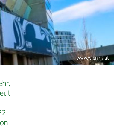
ehr,
eut
22.
von