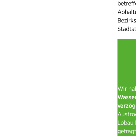
betreff
Abhalt
Bezirks
Stadts
Wir ha
Wasse
verzög
Austro
Lobau 
gefrag