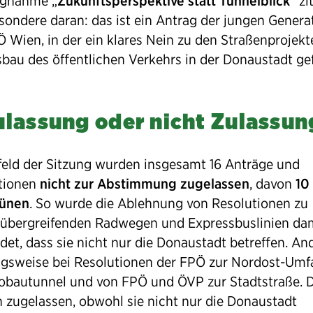
ngnahme „
Zukunftsperspektive statt Tunnelblick
“ zi
sondere daran: das ist ein Antrag der jungen Generat
Ö Wien, in der ein klares Nein zu den Straßenprojek
sbau des öffentlichen Verkehrs in der Donaustadt ge
ulassung oder nicht Zulassun
feld der Sitzung wurden insgesamt 16 Anträge und
tionen
nicht zur Abstimmung zugelassen
, davon
10
rünen
. So wurde die Ablehnung von Resolutionen zu
sübergreifenden Radwegen und Expressbuslinien da
et, dass sie nicht nur die Donaustadt betreffen. An
gsweise bei Resolutionen der FPÖ zur Nordost-Um
obautunnel und von FPÖ und ÖVP zur Stadtstraße. D
 zugelassen, obwohl sie nicht nur die Donaustadt