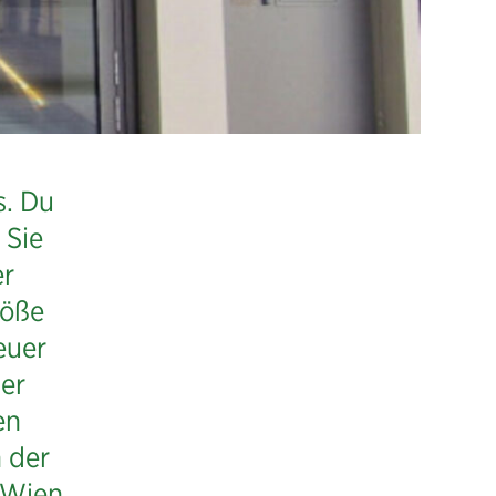
s. Du
 Sie
er
töße
euer
ser
en
 der
 Wien