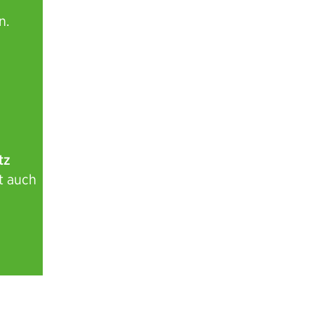
n.
tz
lt auch