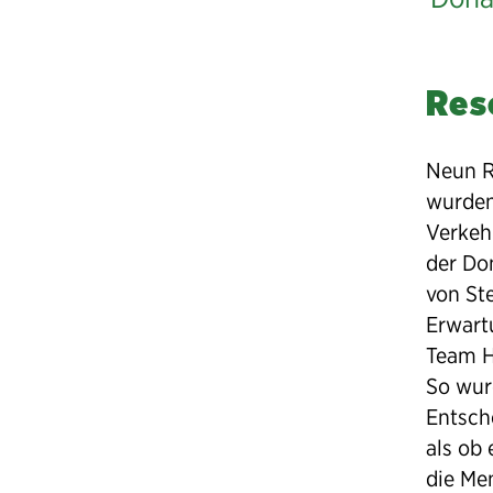
Res
Neun R
wurden
Verkehr
der Do
von St
Erwart
Team H
So wurd
Entsch
als ob
die Me