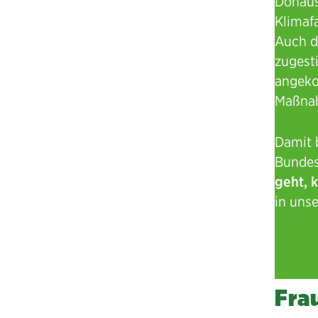
Donaus
Klimaf
Auch d
zugest
angeko
Maßnah
Damit 
Bundes
geht, 
in uns
Fra