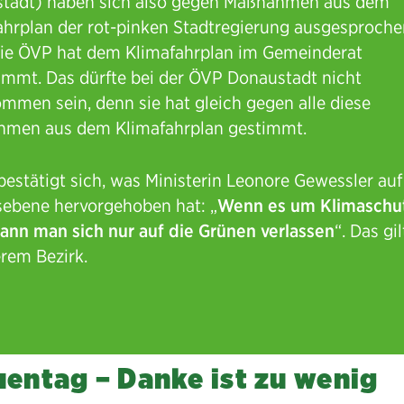
tadt) haben sich also gegen Maßnahmen aus dem
ahrplan der rot-pinken Stadtregierung ausgesproche
ie ÖVP hat dem Klimafahrplan im Gemeinderat
immt. Das dürfte bei der ÖVP Donaustadt nicht
mmen sein, denn sie hat gleich gegen alle diese
men aus dem Klimafahrplan gestimmt.
bestätigt sich, was Ministerin Leonore Gewessler auf
ebene hervorgehoben hat: „
Wenn es um Klimaschu
kann man sich nur auf die Grünen verlassen
“. Das gi
erem Bezirk.
uentag – Danke ist zu wenig