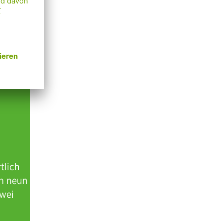
tlich
en neun
zwei