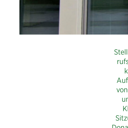
Stel
ruf
k
Auf
von
un
K
Sit
Dona