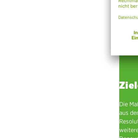
Zie
Die Ma
aus de
Resolu
weiter