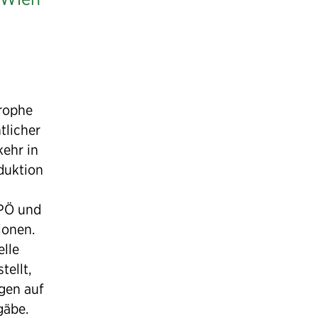
rophe
tlicher
kehr in
duktion
FPÖ und
ionen.
elle
ellt,
gen auf
gäbe.