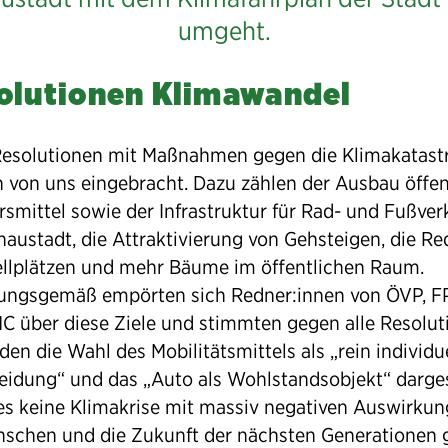
umgeht.
olutionen Klimawandel
esolutionen mit Maßnahmen gegen die Klimakatast
 von uns eingebracht. Dazu zählen der Ausbau öffen
smittel sowie der Infrastruktur für Rad- und Fußver
naustadt, die Attraktivierung von Gehsteigen, die Re
ellplätzen und mehr Bäume im öffentlichen Raum.
ungsgemäß empörten sich Redner:innen von ÖVP, 
C über diese Ziele und stimmten gegen alle Resolut
en die Wahl des Mobilitätsmittels als „rein individu
eidung“ und das „Auto als Wohlstandsobjekt“ dargest
 es keine Klimakrise mit massiv negativen Auswirkun
nschen und die Zukunft der nächsten Generationen 