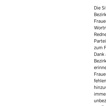
Die S
Bezir
Frauen
Wortm
Redne
Parte
zum F
Dank 
Bezir
erinn
Fraue
fehle
hinzu
immer
unbez